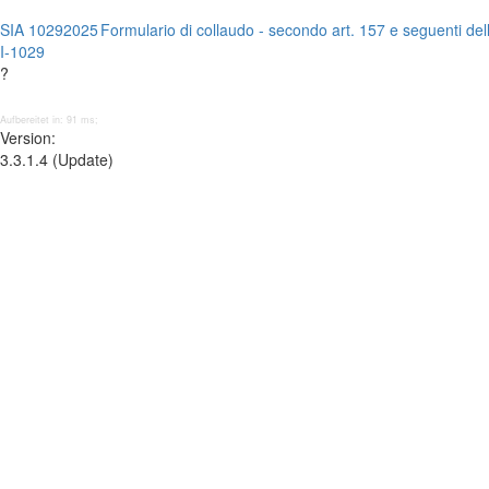
SIA 1029
2025
Formulario di collaudo - secondo art. 157 e seguenti de
I-1029
?
Aufbereitet in: 91 ms;
Version:
3.3.1.4 (Update)