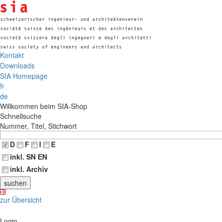
Kontakt
Downloads
SIA Homepage
fr
de
Willkommen beim SIA-Shop
Schnellsuche
Nummer, Titel, Stichwort
D
F
I
E
inkl. SN EN
inkl. Archiv
zur Übersicht
Login