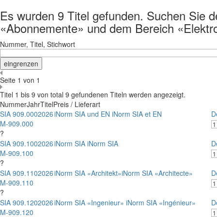
Es wurden 9 Titel gefunden. Suchen Sie det
«Abonnemente» und dem Bereich «Elektr
Nummer, Titel, Stichwort
Seite 1 von 1
Titel 1 bis 9 von total 9 gefundenen Titeln werden angezeigt.
Nummer
Jahr
Titel
Preis / Lieferart
SIA 909.000
2026
iNorm SIA und EN iNorm SIA et EN
D
M-909.000
?
SIA 909.100
2026
iNorm SIA iNorm SIA
D
M-909.100
?
SIA 909.110
2026
iNorm SIA «Architekt»iNorm SIA «Architecte»
D
M-909.110
?
SIA 909.120
2026
iNorm SIA «Ingenieur» iNorm SIA «Ingénieur»
D
M-909.120