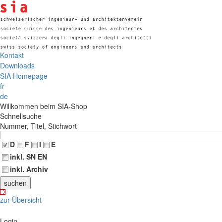
Kontakt
Downloads
SIA Homepage
fr
de
Willkommen beim SIA-Shop
Schnellsuche
Nummer, Titel, Stichwort
D
F
I
E
inkl. SN EN
inkl. Archiv
zur Übersicht
Login