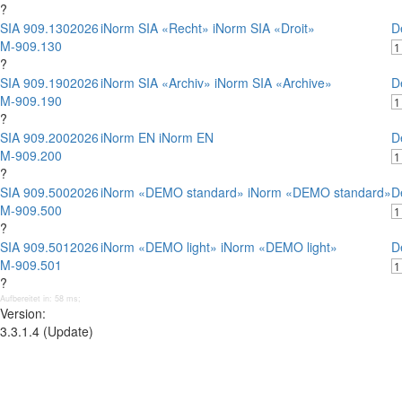
?
SIA 909.130
2026
iNorm SIA «Recht» iNorm SIA «Droit»
D
M-909.130
?
SIA 909.190
2026
iNorm SIA «Archiv» iNorm SIA «Archive»
D
M-909.190
?
SIA 909.200
2026
iNorm EN iNorm EN
D
M-909.200
?
SIA 909.500
2026
iNorm «DEMO standard» iNorm «DEMO standard»
D
M-909.500
?
SIA 909.501
2026
iNorm «DEMO light» iNorm «DEMO light»
D
M-909.501
?
Aufbereitet in: 58 ms;
Version:
3.3.1.4 (Update)