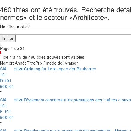
460 titres ont été trouvés. Recherche detai
normes» et le secteur «Architecte».
No, titre, mot-clé
Page 1 de 31
Titre 1 à 15 de 460 titres trouvés sont visibles.
Nombre
Année
Titre
Prix / mode de livraison
SIA
2020
Ordnung für Leistungen der Bauherren
101
D-101
508101
?
SIA
2020
Règlement concernant les prestations des maîtres d'ouv
101
F-101
508101
?
SIA
2020
Regolamento per le prestazioni dei committenti - Norma u