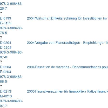
978-3-908483-
26-7
?
D 0199
2004
Wirtschaftlichkeitsrechnung für Investitionen
D-0199
978-3-908483-
75-5
?
D 0204
2004
Vergabe von Planeraufträgen - Empfehlungen fü
D-0204
978-3-908483-
87-8
?
D 0204
2004
Passation de marchés - Recommandations pour l
F-0204
978-3-908483-
88-5
?
D 0213
2005
Finanzkennzahlen für Immobilien Ratios financ
M-0213
978-3-908483-
97-7