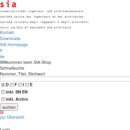
Kontakt
Downloads
SIA Homepage
fr
de
Willkommen beim SIA-Shop
Schnellsuche
Nummer, Titel, Stichwort
D
F
I
E
inkl. SN EN
inkl. Archiv
zur Übersicht
Login