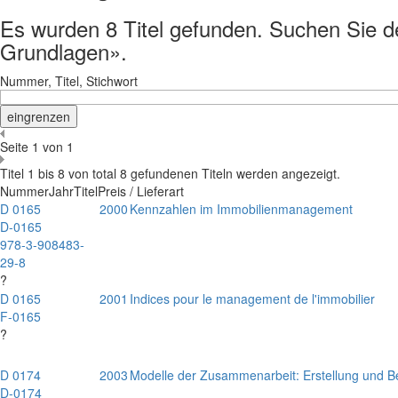
Es wurden 8 Titel gefunden. Suchen Sie d
Grundlagen».
Nummer, Titel, Stichwort
Seite 1 von 1
Titel 1 bis 8 von total 8 gefundenen Titeln werden angezeigt.
Nummer
Jahr
Titel
Preis / Lieferart
D 0165
2000
Kennzahlen im Immobilienmanagement
D-0165
978-3-908483-
29-8
?
D 0165
2001
Indices pour le management de l'immobilier
F-0165
?
D 0174
2003
Modelle der Zusammenarbeit: Erstellung und B
D-0174