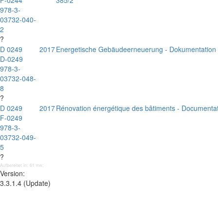
F-0244
385/2
978-3-
03732-040-
2
?
D 0249
2017
Energetische Gebäudeerneuerung - Dokumentation 
D-0249
978-3-
03732-048-
8
?
D 0249
2017
Rénovation énergétique des bâtiments - Documentati
F-0249
978-3-
03732-049-
5
?
Aufbereitet in: 61 ms;
Version:
3.3.1.4 (Update)