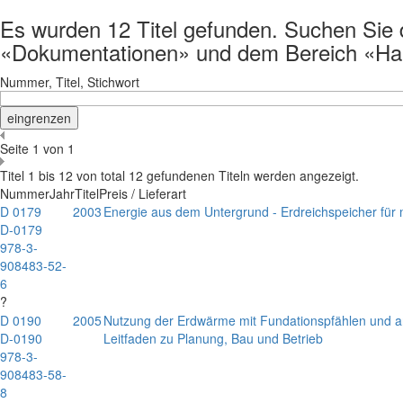
Es wurden 12 Titel gefunden. Suchen Sie de
«Dokumentationen» und dem Bereich «Hau
Nummer, Titel, Stichwort
Seite 1 von 1
Titel 1 bis 12 von total 12 gefundenen Titeln werden angezeigt.
Nummer
Jahr
Titel
Preis / Lieferart
D 0179
2003
Energie aus dem Untergrund - Erdreichspeicher fü
D-0179
978-3-
908483-52-
6
?
D 0190
2005
Nutzung der Erdwärme mit Fundationspfählen und a
D-0190
Leitfaden zu Planung, Bau und Betrieb
978-3-
908483-58-
8