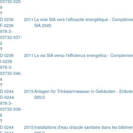
03732-025-
9
?
D 0236
2011
La voie SIA vers l’efficacité énergétique - Compléme
F-0236
SIA 2040
978-3-
03732-037-
2
?
D 0236
2011
La via SIA verso l'efficienza energetica - Compleme
I-0236
978-3-
03732-046-
4
?
D 0244
2015
Anlagen für Trinkwarmwasser in Gebäuden - Erläut
D-0244
385/2
978-3-
03732-039-
6
?
D 0244
2015
Installations d'eau chaude sanitaire dans les bâtim