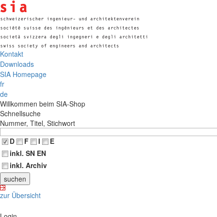
Kontakt
Downloads
SIA Homepage
fr
de
Willkommen beim SIA-Shop
Schnellsuche
Nummer, Titel, Stichwort
D
F
I
E
inkl. SN EN
inkl. Archiv
zur Übersicht
Login