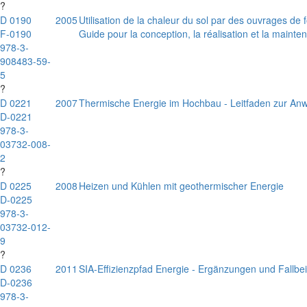
?
D 0190
2005
Utilisation de la chaleur du sol par des ouvrages de
F-0190
Guide pour la conception, la réalisation et la mainte
978-3-
908483-59-
5
?
D 0221
2007
Thermische Energie im Hochbau - Leitfaden zur A
D-0221
978-3-
03732-008-
2
?
D 0225
2008
Heizen und Kühlen mit geothermischer Energie
D-0225
978-3-
03732-012-
9
?
D 0236
2011
SIA-Effizienzpfad Energie - Ergänzungen und Fallbe
D-0236
978-3-