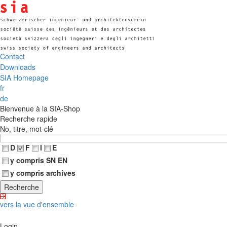
Contact
Downloads
SIA Homepage
fr
de
Bienvenue à la SIA-Shop
Recherche rapide
No, titre, mot-clé
D
F
I
E
y compris SN EN
y compris archives
vers la vue d'ensemble
Login