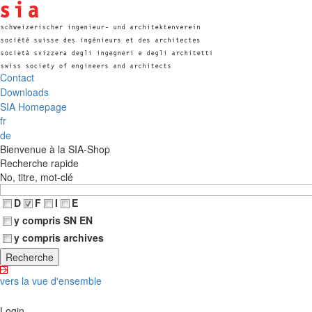
Contact
Downloads
SIA Homepage
fr
de
Bienvenue à la SIA-Shop
Recherche rapide
No, titre, mot-clé
D
F
I
E
y compris SN EN
y compris archives
vers la vue d'ensemble
Login